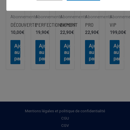
Abonnements
Abonnements
Abonnements
Abonnements
Abonneme
DÉCOUVERTE
PERFECTIONNEMENT
EXPERT
PRO
VIP
10,00
€
19,90
€
22,90
€
22,90
€
199,00
€
Ajouter
Ajouter
Ajouter
Ajouter
Ajouter
au
au
au
au
au
panier
panier
panier
panier
panier
Mentions légales et politique de confidentialité
CGU
CGV