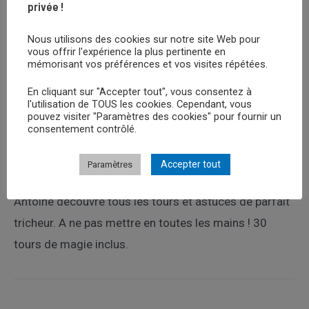
privée !
Nous utilisons des cookies sur notre site Web pour
vous offrir l'expérience la plus pertinente en
mémorisant vos préférences et vos visites répétées.
En cliquant sur "Accepter tout", vous consentez à
l'utilisation de TOUS les cookies. Cependant, vous
ÉRIC ANTOINE – LE PARFAIT
pouvez visiter "Paramètres des cookies" pour fournir un
consentement contrôlé.
TRICHEUR
Accepter tout
Paramètres
Avec l’humour et la bonne humeur d’Eric
Antoine découvre tous les tours et astuces de parfait
tricheur. A ne pas mettre en toutes les mains ! 30
tours de magie inclus.