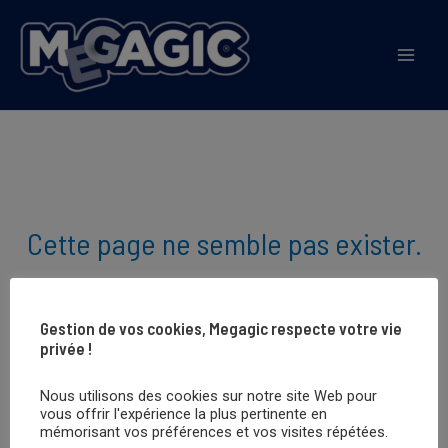
Aller
au
Mai
contenu
Men
Cette page ne semble pas exister.
Il semble que le lien pointant ici soit
Gestion de vos cookies, Megagic respecte votre vie
privée !
défectueux. Et si vous essayiez
Nous utilisons des cookies sur notre site Web pour
plutôt de rechercher ?
vous offrir l'expérience la plus pertinente en
mémorisant vos préférences et vos visites répétées.