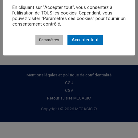
En cliquant sur "Accepter tout", vous consentez à
Rechercher :
l'utilisation de TOUS les cookies. Cependant, vous
pouvez visiter "Paramètres des cookies" pour fournir un
consentement contrôlé.
Accepter tout
Paramètres
Mentions légales et politique de confidentialité
CGU
CGV
Retour au site MEGAGIC
Copyright © 2026 MEGAGIC ®