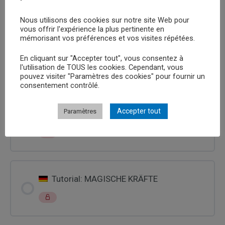
Démonstration tour : SURNATUREL
Nous utilisons des cookies sur notre site Web pour
vous offrir l'expérience la plus pertinente en
mémorisant vos préférences et vos visites répétées.
Tutoriel Tour :SURNATUREL
En cliquant sur "Accepter tout", vous consentez à
l'utilisation de TOUS les cookies. Cependant, vous
pouvez visiter "Paramètres des cookies" pour fournir un
consentement contrôlé.
Accepter tout
Paramètres
Tutorial: SUPERNATURAL
Tutorial: MAGISCHE KRÄFTE