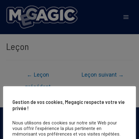
Aller
au
Mai
contenu
Men
Leçon
Navigation
←
Leçon
Leçon suivant
→
de
précédent
l’article
Gestion de vos cookies, Megagic respecte votre vie
privée !
Mentions légales et politique de confidentialité
Nous utilisons des cookies sur notre site Web pour
CGU
vous offrir l'expérience la plus pertinente en
CGV
mémorisant vos préférences et vos visites répétées.