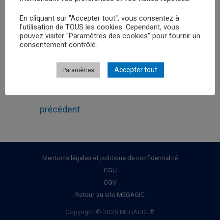
En cliquant sur "Accepter tout", vous consentez à
Retour au
l'utilisation de TOUS les cookies. Cependant, vous
pouvez visiter "Paramètres des cookies" pour fournir un
consentement contrôlé.
Accepter tout
Paramètres
Navigation
←
Leçon
Leçon suivant
→
de
précédent
l’article
Mentions légales et politique de confidentialité
CGU
CGV
Retour au site MEGAGIC
Copyright © 2026 MEGAGIC ®