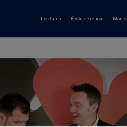
Les tutos
École de magie
Mon c