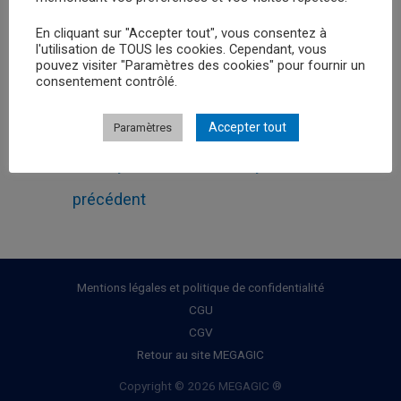
En cliquant sur "Accepter tout", vous consentez à
Retour au
l'utilisation de TOUS les cookies. Cependant, vous
pouvez visiter "Paramètres des cookies" pour fournir un
consentement contrôlé.
Accepter tout
Paramètres
Navigation
←
Leçon
Leçon suivant
→
de
précédent
l’article
Mentions légales et politique de confidentialité
CGU
CGV
Retour au site MEGAGIC
Copyright © 2026 MEGAGIC ®