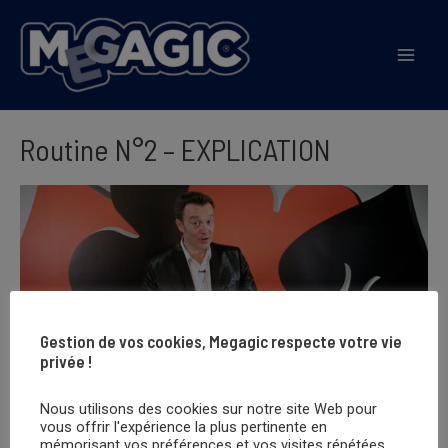
Aller
au
Mai
contenu
Men
Routine N°2 – EXPLICATION
Gestion de vos cookies, Megagic respecte votre vie
privée !
Nous utilisons des cookies sur notre site Web pour
vous offrir l'expérience la plus pertinente en
mémorisant vos préférences et vos visites répétées.