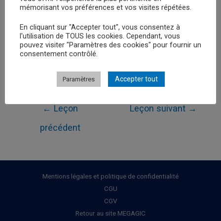
mémorisant vos préférences et vos visites répétées.
En cliquant sur "Accepter tout", vous consentez à
l'utilisation de TOUS les cookies. Cependant, vous
Retour au
pouvez visiter "Paramètres des cookies" pour fournir un
consentement contrôlé.
Accepter tout
Paramètres
Navigation
←
Leçon
Leçon suivant
→
de
précédent
l’article
Mentions légales et politique de confidentialité
CGU
CGV
Retour au site MEGAGIC