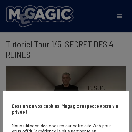
Aller
au
Mai
contenu
Men
Tutoriel Tour 1/5: SECRET DES 4
REINES
Gestion de vos cookies, Megagic respecte votre vie
privée !
Nous utilisons des cookies sur notre site Web pour
vous offrir l'expérience la plus pertinente en