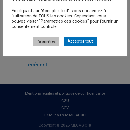
En cliquant sur "Accepter tout", vous consentez à
Retour au
l'utilisation de TOUS les cookies. Cependant, vous
pouvez visiter "Paramètres des cookies" pour fournir un
consentement contrôlé.
Accepter tout
Paramètres
Navigation
←
Leçon
Leçon suivant
→
de
précédent
l’article
Mentions légales et politique de confidentialité
CGU
CGV
Retour au site MEGAGIC
Copyright © 2026 MEGAGIC ®