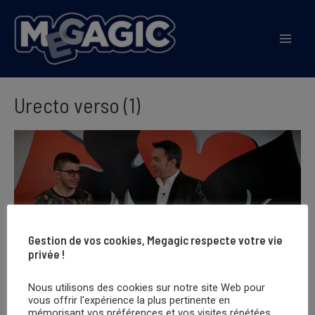
Aller
au
Mai
contenu
Men
Urecto verso (1)
Gestion de vos cookies, Megagic respecte votre vie
privée !
Nous utilisons des cookies sur notre site Web pour
vous offrir l'expérience la plus pertinente en
mémorisant vos préférences et vos visites répétées.