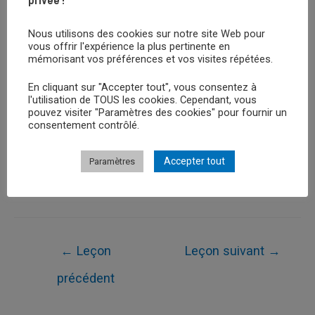
Nous utilisons des cookies sur notre site Web pour
vous offrir l'expérience la plus pertinente en
mémorisant vos préférences et vos visites répétées.
Retour au Cours
En cliquant sur "Accepter tout", vous consentez à
l'utilisation de TOUS les cookies. Cependant, vous
pouvez visiter "Paramètres des cookies" pour fournir un
consentement contrôlé.
Leçon Suivante
Accepter tout
Paramètres
Navigation
←
Leçon
Leçon suivant
→
de
précédent
l’article