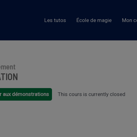
Les tutos
École de magie
Mon c
ement
ATION
r aux démonstrations
This cours is currently closed