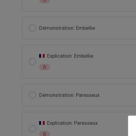
Démonstration: Embellie
Explication: Embellie
Démonstration: Paresseux
Explication: Paresseux