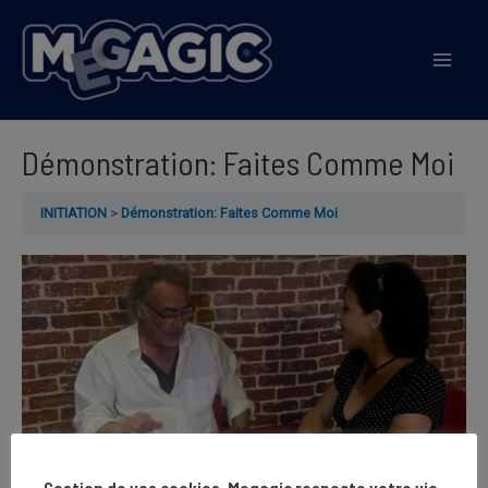
Aller
au
Mai
contenu
Men
Démonstration: Faites Comme Moi
INITIATION
Démonstration: Faites Comme Moi
Gestion de vos cookies, Megagic respecte votre vie