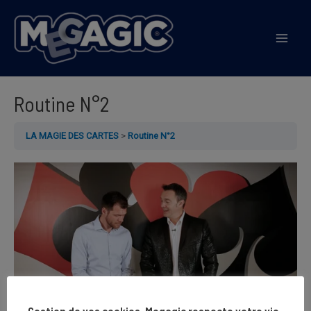
Aller
au
Mai
contenu
Men
Routine N°2
LA MAGIE DES CARTES
Routine N°2
Gestion de vos cookies, Megagic respecte votre vie