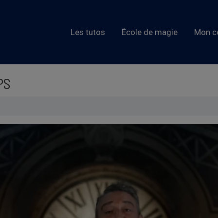
Les tutos
École de magie
Mon c
PS