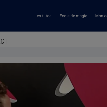
Les tutos
École de magie
Mon c
ACT