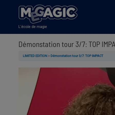
Aller
au
contenu
L'école de magie
Démonstation tour 3/7: TOP IMP
LIMITED EDITION
Démonstation tour 3/7: TOP IMPACT