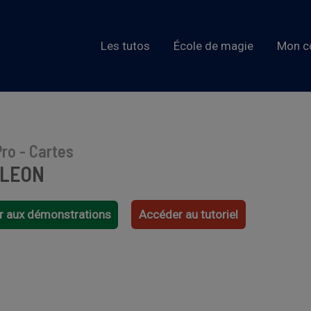
Les tutos
École de magie
Mon c
ro - Cartes
LEON
r aux démonstrations
Accéder au tutoriel